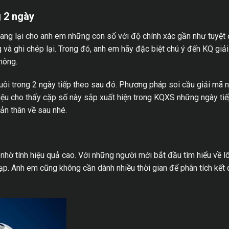
g 2 ngày
mang lại cho anh em những con số với độ chính xác gần như tuyệt
à ghi chép lại. Trong đó, anh em hãy đặc biệt chú ý đến KQ giải
hông.
nuôi trong 2 ngày tiếp theo sau đó. Phương pháp soi cầu giải mã n
u hiệu cho thấy cặp số này sắp xuất hiện trong KQXS những ngày ti
ản thân về sau nhé.
ờ tính hiệu quả cao. Với những người mới bắt đầu tìm hiểu về l
tạp. Anh em cũng không cần dành nhiều thời gian để phân tích kết