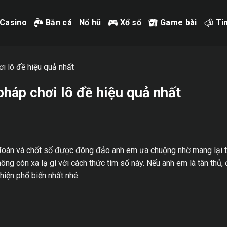
 Casino
Bắn cá
Nổ hũ
Xổ số
Game bài
Ti
i lô đề hiệu quả nhất
pháp chơi lô đề hiệu quả nhất
đoán và chốt số được đông đảo anh em ưa chuộng nhờ mang lại t
ng còn xa lạ gì với cách thức tìm số này. Nếu anh em là tân thủ,
hiện phổ biến nhất nhé.