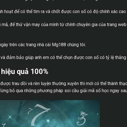
 hoạt để có thể tìm ra và chốt được con số có độ chính xác cao 
i mã, để thử vận may của mình từ chính chuyên gia của trang web
gày trên các trang nhà cái Mg188 chúng tôi.
và đảm bảo giúp anh em có thể chọn được con số có tỷ lệ thắng 
 hiệu quả 100%
ược trau dồi và rèn luyện thường xuyên thì mới có thể thành thạ
đừng bỏ qua những phương pháp soi cầu giải mã số học ngay sau