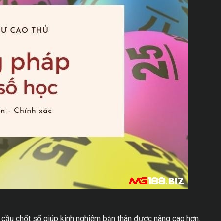
i cầu chốt số giúp kinh nghiệm bản thân được nâng cao hơn.