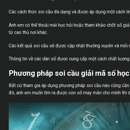
Các cách thức soi cầu đa dạng và được áp dụng một cách linh
Anh em có thể thoải mái học hỏi hoặc tham khảo chốt số giả
từ cao thủ nơi khác.
Các kết quả soi cầu sẽ được cập nhật thường xuyên và mỗi n
Thông tin về các dàn số được cung cấp một cách chất lượng 
Phương pháp soi cầu giải mã số học
Bất cứ tham gia áp dụng phương pháp soi cầu nào cũng cần đ
đó, anh em muốn tìm ra được con số may mắn cho mình thì 