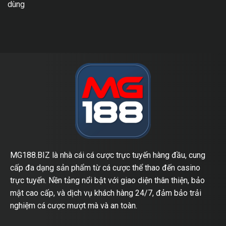
dùng
MG188.BIZ là nhà cái cá cược trực tuyến hàng đầu, cung
cấp đa dạng sản phẩm từ cá cược thể thao đến casino
trực tuyến. Nền tảng nổi bật với giao diện thân thiện, bảo
mật cao cấp, và dịch vụ khách hàng 24/7, đảm bảo trải
nghiệm cá cược mượt mà và an toàn.