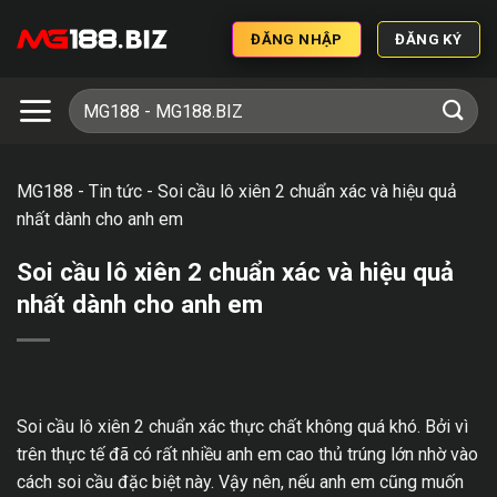
ĐĂNG NHẬP
ĐĂNG KÝ
MG188
-
Tin tức
-
Soi cầu lô xiên 2 chuẩn xác và hiệu quả
nhất dành cho anh em
Soi cầu lô xiên 2 chuẩn xác và hiệu quả
nhất dành cho anh em
Soi cầu lô xiên 2 chuẩn xác thực chất không quá khó. Bởi vì
trên thực tế đã có rất nhiều anh em cao thủ trúng lớn nhờ vào
cách soi cầu đặc biệt này. Vậy nên, nếu anh em cũng muốn