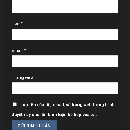
Tên
*
Email
*
Trang web
Lưu tên của tôi, email, và trang web trong trình
duyệt này cho lần bình luận kế tiếp của tôi.