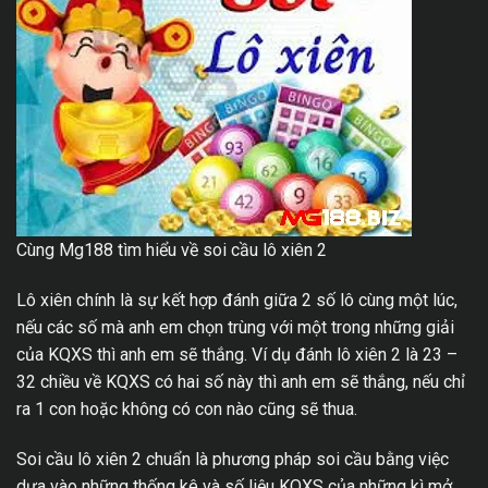
Cùng Mg188 tìm hiểu về soi cầu lô xiên 2
Lô xiên chính là sự kết hợp đánh giữa 2 số lô cùng một lúc,
nếu các số mà anh em chọn trùng với một trong những giải
của KQXS thì anh em sẽ thắng. Ví dụ đánh lô xiên 2 là 23 –
32 chiều về KQXS có hai số này thì anh em sẽ thắng, nếu chỉ
ra 1 con hoặc không có con nào cũng sẽ thua.
Soi cầu lô xiên 2 chuẩn là phương pháp soi cầu bằng việc
dựa vào những thống kê và số liệu KQXS của những kì mở