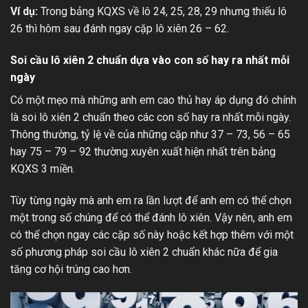
Ví dụ:
Trong bảng KQXS về lô 24, 25, 28, 29 nhưng thiếu lô
26 thì hôm sau đánh ngay cặp lô xiên 26 – 62.
Soi cầu lô xiên 2 chuẩn dựa vào con số hay ra nhất mỗi
ngày
Có một mẹo mà những anh em cao thủ hay áp dụng đó chính
là soi lô xiên 2 chuẩn theo các con số hay ra nhất mỗi ngày.
Thông thường, tỷ lệ về của những cặp như 37 – 73, 56 – 65
hay 75 – 79 – 92 thường xuyên xuất hiện nhất trên bảng
KQXS 3 miền.
Tùy từng ngày mà anh em ra lần lượt để anh em có thể chọn
một trong số chúng để có thể đánh lô xiên. Vậy nên, anh em
có thể chọn ngay các cặp số này hoặc kết hợp thêm với một
số phương pháp soi cầu lô xiên 2 chuẩn khác nữa để gia
tăng cơ hội trúng cao hơn.