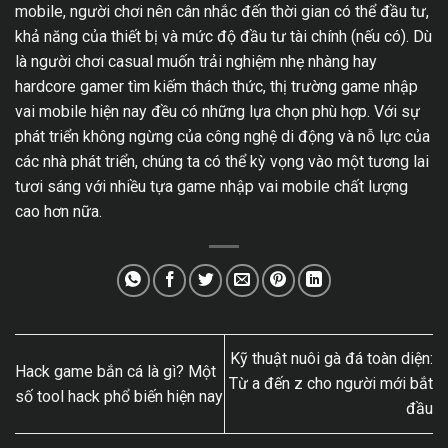
mobile, người chơi nên cân nhắc đến thời gian có thể đầu tư,
khả năng của thiết bị và mức độ đầu tư tài chính (nếu có). Dù
là người chơi casual muốn trải nghiệm nhẹ nhàng hay
hardcore gamer tìm kiếm thách thức, thị trường game nhập
vai mobile hiện nay đều có những lựa chọn phù hợp. Với sự
phát triển không ngừng của công nghệ di động và nỗ lực của
các nhà phát triển, chúng ta có thể kỳ vọng vào một tương lai
tươi sáng với nhiều tựa game nhập vai mobile chất lượng
cao hơn nữa.
Kỹ thuật nuôi gà đá toàn diện:
Hack game bắn cá là gì? Một
Từ a đến z cho người mới bắt
số tool hack phổ biến hiện nay
đầu