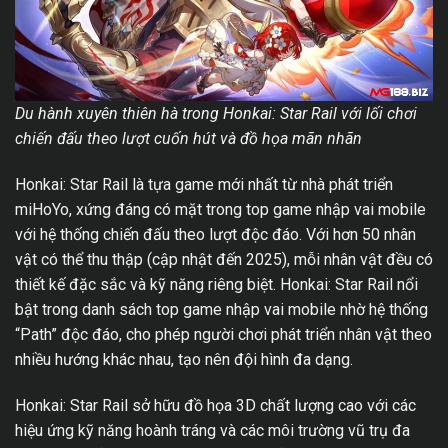
Du hành xuyên thiên hà trong Honkai: Star Rail với lối chơi
chiến đấu theo lượt cuốn hút và đồ họa mãn nhãn
Honkai: Star Rail là tựa game mới nhất từ nhà phát triển
miHoYo, xứng đáng có mặt trong top game nhập vai mobile
với hệ thống chiến đấu theo lượt độc đáo. Với hơn 50 nhân
vật có thể thu thập (cập nhật đến 2025), mỗi nhân vật đều có
thiết kế đặc sắc và kỹ năng riêng biệt. Honkai: Star Rail nổi
bật trong danh sách top game nhập vai mobile nhờ hệ thống
“Path” độc đáo, cho phép người chơi phát triển nhân vật theo
nhiều hướng khác nhau, tạo nên đội hình đa dạng.
Honkai: Star Rail sở hữu đồ họa 3D chất lượng cao với các
hiệu ứng kỹ năng hoành tráng và các môi trường vũ trụ đa