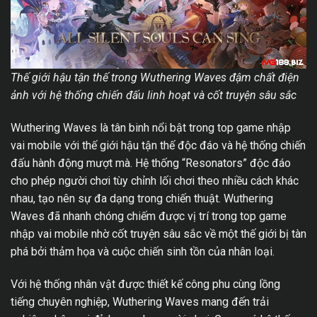
Thế giới hậu tận thế trong Wuthering Waves đậm chất điện
ảnh với hệ thống chiến đấu linh hoạt và cốt truyện sâu sắc
Wuthering Waves là tân binh nổi bật trong top game nhập
vai mobile với thế giới hậu tận thế độc đáo và hệ thống chiến
đấu hành động mượt mà. Hệ thống “Resonators” độc đáo
cho phép người chơi tùy chỉnh lối chơi theo nhiều cách khác
nhau, tạo nên sự đa dạng trong chiến thuật. Wuthering
Waves đã nhanh chóng chiếm được vị trí trong top game
nhập vai mobile nhờ cốt truyện sâu sắc về một thế giới bị tàn
phá bởi thảm họa và cuộc chiến sinh tồn của nhân loại.
Với hệ thống nhân vật được thiết kế công phu cùng lồng
tiếng chuyên nghiệp, Wuthering Waves mang đến trải