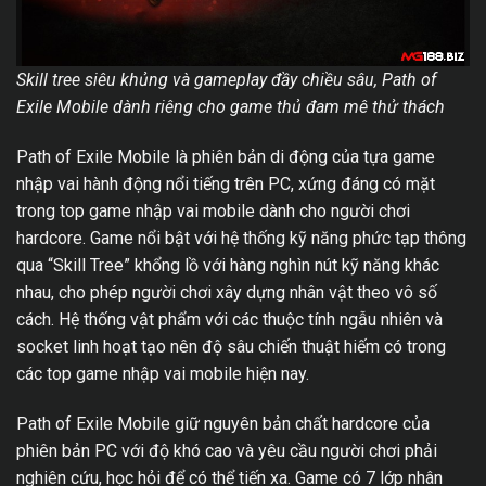
Skill tree siêu khủng và gameplay đầy chiều sâu, Path of
Exile Mobile dành riêng cho game thủ đam mê thử thách
Path of Exile Mobile là phiên bản di động của tựa game
nhập vai hành động nổi tiếng trên PC, xứng đáng có mặt
trong top game nhập vai mobile dành cho người chơi
hardcore. Game nổi bật với hệ thống kỹ năng phức tạp thông
qua “Skill Tree” khổng lồ với hàng nghìn nút kỹ năng khác
nhau, cho phép người chơi xây dựng nhân vật theo vô số
cách. Hệ thống vật phẩm với các thuộc tính ngẫu nhiên và
socket linh hoạt tạo nên độ sâu chiến thuật hiếm có trong
các top game nhập vai mobile hiện nay.
Path of Exile Mobile giữ nguyên bản chất hardcore của
phiên bản PC với độ khó cao và yêu cầu người chơi phải
nghiên cứu, học hỏi để có thể tiến xa. Game có 7 lớp nhân