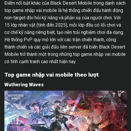
Điểm nổi bật khác của Black Desert Mobile trong danh sách
top game nhập vai mobile là hệ thống chiến đấu hành động
non-target đòi hỏi kỹ năng và phản xạ của người chơi. Với
15 lớp nhân vật (tính đến 2025), mỗi lớp đều có lối chơi và
cơ chế kỹ năng riêng biệt, tạo nên trải nghiệm chơi đa dạng.
Hệ thống PvP quy mô lớn với các trận chiến thành, công
thành chiến và các giải đấu liên server đã biến Black Desert
Mobile trở thành một trong những top game nhập vai mobile
có tính cạnh tranh cao nhất hiện nay.
Top game nhập vai mobile theo lượt
Wuthering Waves