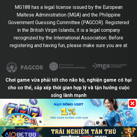
MG188 has a legal license issued by the European
Maltese Administration (MGA) and the Philippine
Government Guessing Committee (PAGCOR). Registered
in the British Virgin Islands, it is a legal company
recognized by the International Association. Before
registering and having fun, please make sure you are at
Chơi game vừa phải tốt cho não bộ, nghiện game có hại
cho cơ thể, sắp xếp thời gian hợp lý và tận hưởng cuộc
sống lành mạnh
BẢN QUYỀN © 2021 MG Group Bảo lưu mọi quyền.
version:2024-05-24 09:39
60003001