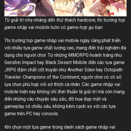
Từ giải trí nhẹ nhàng đến thử thách hardcore, thị trường top
game nhập vai mobile luôn có game hợp gu bạn
Thị trường top game nhập vai mobile ngày càng phát triển
với nhiều tựa game chất lượng cao, mang đến trải nghiệm đa
dạng cho người chơi. Từ những MMORPG hoành tráng như
Genshin Impact hay Black Desert Mobile đến các tựa game
JRPG đậm chất cốt truyện như Another Eden hay Octopath
Traveler: Champions of the Continent, người chơi có vô số
lựa chọn phù hợp với sở thích cá nhân. Các game nhập vai
mobile hiện nay không chỉ đơn thuần là giải trí mà còn mang
đến những câu chuyện sâu sắc, đồ họa đẹp mắt và
gameplay có chiều sâu, không kém cạnh so với các tựa
game trên PC hay console.
Khi chọn một tựa game trong danh sách game nhập vai