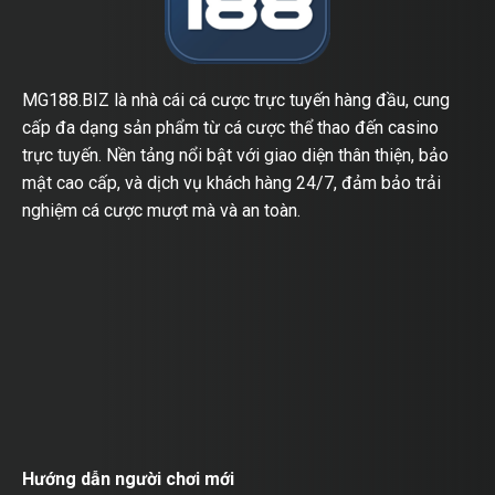
MG188.BIZ là nhà cái cá cược trực tuyến hàng đầu, cung
cấp đa dạng sản phẩm từ cá cược thể thao đến casino
trực tuyến. Nền tảng nổi bật với giao diện thân thiện, bảo
mật cao cấp, và dịch vụ khách hàng 24/7, đảm bảo trải
nghiệm cá cược mượt mà và an toàn.
Hướng dẫn người chơi mới