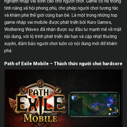
nghiệm nhập vai đỉnh cao cho người chơi. Game có hệ thống
tính năng xã hội phong phú, cho phép người chơi tương tác
và khám phá thế giới cùng bạn bè. Là một trong những top
game nhập vai mobile được phát triển bởi Kuro Games,
Wuthering Waves đã nhận được sự đầu tư mạnh mẽ về mặt
nội dung, với lộ trình phát triển dài hạn và cập nhật thường
xuyên, đảm bảo người chơi luôn có nội dung mới để khám
phá.
Path of Exile Mobile – Thách thức người chơi hardcore