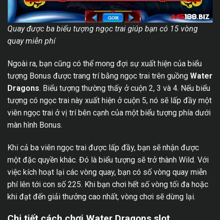
Quay được ba biểu tượng ngọc trai giúp bạn có 15 vòng
quay miễn phí
Ngoài ra, bạn cũng có thể mong đợi sự xuất hiện của biểu
tượng Bonus được trang trí bằng ngọc trai trên guồng
Water
Dragons
. Biểu tượng thường thấy ở cuộn 2, 3 và 4. Nếu biểu
tượng có ngọc trai này xuất hiện ở cuộn 5, nó sẽ lấp đầy một
viên ngọc trai ở vị trí bên cạnh của một biểu tượng phía dưới
màn hình Bonus.
Khi cả ba viên ngọc trai được lấp đầy, bạn sẽ nhận được
một đặc quyền khác. Đó là biểu tượng sẽ trở thành Wild. Với
việc kích hoạt lại các vòng quay, bạn có số vòng quay miễn
phí lên tới con số 225. Khi bạn chơi hết số vòng tối đa hoặc
khi đạt đến giải thưởng cao nhất, vòng chơi sẽ dừng lại.
Chi tiết cách chơi Water Dragons slot