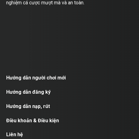
nghiệm cá cược mượt mà và an toàn.
Hướng dẫn người chơi mới
Hướng dẫn đăng ký
Hướng dẫn nạp, rút
Điều khoản & Điều kiện
Liên hệ