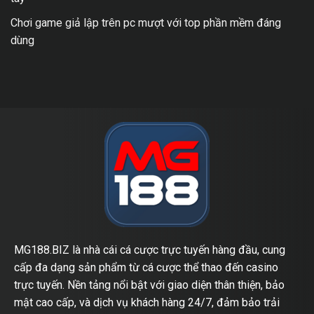
Chơi game giả lập trên pc mượt với top phần mềm đáng
dùng
MG188.BIZ là nhà cái cá cược trực tuyến hàng đầu, cung
cấp đa dạng sản phẩm từ cá cược thể thao đến casino
trực tuyến. Nền tảng nổi bật với giao diện thân thiện, bảo
mật cao cấp, và dịch vụ khách hàng 24/7, đảm bảo trải