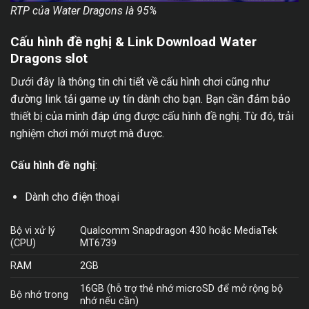
RTP của Water Dragons là 95%
Cấu hình đề nghị & Link Download Water
Dragons slot
Dưới đây là thông tin chi tiết về cấu hình chơi cũng như
đường link tải game uy tín dành cho bạn. Bạn cần đảm bảo
thiết bị của mình đáp ứng được cấu hình đề nghị. Từ đó, trải
nghiệm chơi mới mượt mà được.
Cấu hình đề nghị
:
Dành cho điện thoại
Bộ vi xử lý
Qualcomm Snapdragon 430 hoặc MediaTek
(CPU)
MT6739
RAM
2GB
16GB (hỗ trợ thẻ nhớ microSD để mở rộng bộ
Bộ nhớ trong
nhớ nếu cần)