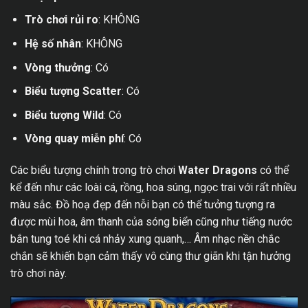
Trò chơi rủi ro
: KHÔNG
Hệ số nhân
: KHÔNG
Vòng thưởng
: Có
Biểu tượng Scatter
: Có
Biểu tượng Wild
: Có
Vòng quay miễn phí
: Có
Các biểu tượng chính trong trò chơi
Water Dragons
có thể
kể đến như các loài cá, rồng, hoa súng, ngọc trai với rất nhiều
màu sắc. Đồ hoạ đẹp đến nỗi bạn có thể tưởng tượng ra
được mùi hoa, âm thanh của sóng biển cũng như tiếng nước
bắn tung toé khi cá nhảy xung quanh,… Âm nhạc nền chắc
chắn sẽ khiến bạn cảm thấy vô cùng thư giãn khi tận hưởng
trò chơi này.