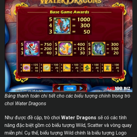
Bảng thanh toán chi tiết cho các biểu tượng chính trong trò
chơi Water Dragons
Như được đề cập, trò chơi
Water Dragons
sẽ có các tính
năng đặc biệt gồm có biểu tượng Wild, Scatter và vòng quay
miễn phí. Cụ thể, biểu tượng Wild chính là biểu tượng Logo