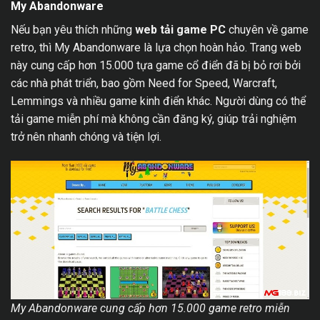
My Abandonware
Nếu bạn yêu thích những
web tải game PC
chuyên về game
retro, thì My Abandonware là lựa chọn hoàn hảo. Trang web
này cung cấp hơn 15.000 tựa game cổ điển đã bị bỏ rơi bởi
các nhà phát triển, bao gồm Need for Speed, Warcraft,
Lemmings và nhiều game kinh điển khác. Người dùng có thể
tải game miễn phí mà không cần đăng ký, giúp trải nghiệm
trở nên nhanh chóng và tiện lợi.
My Abandonware cung cấp hơn 15.000 game retro miễn