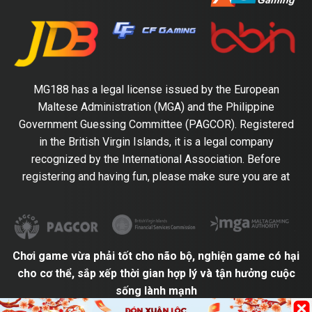
MG188 has a legal license issued by the European
Maltese Administration (MGA) and the Philippine
Government Guessing Committee (PAGCOR). Registered
in the British Virgin Islands, it is a legal company
recognized by the International Association. Before
registering and having fun, please make sure you are at
Chơi game vừa phải tốt cho não bộ, nghiện game có hại
cho cơ thể, sắp xếp thời gian hợp lý và tận hưởng cuộc
sống lành mạnh
BẢN QUYỀN © 2021 MG Group Bảo lưu mọi quyền.