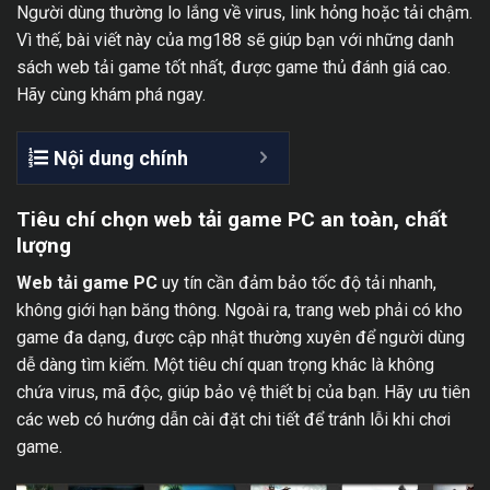
Người dùng thường lo lắng về virus, link hỏng hoặc tải chậm.
Vì thế, bài viết này của mg188 sẽ giúp bạn với những danh
sách web tải game tốt nhất, được game thủ đánh giá cao.
Hãy cùng khám phá ngay.
Nội dung chính
Tiêu chí chọn web tải game PC an toàn, chất
lượng
Web tải game PC
uy tín cần đảm bảo tốc độ tải nhanh,
không giới hạn băng thông. Ngoài ra, trang web phải có kho
game đa dạng, được cập nhật thường xuyên để người dùng
dễ dàng tìm kiếm. Một tiêu chí quan trọng khác là không
chứa virus, mã độc, giúp bảo vệ thiết bị của bạn. Hãy ưu tiên
các web có hướng dẫn cài đặt chi tiết để tránh lỗi khi chơi
game.