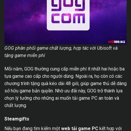
GOG phân phối game chất lượng, hợp tác với Ubisoft và
tặng game miễn phí
Mỗi năm, GOG thường cung cấp miễn phí ít nhất hai hoặc ba
tựa game cao cấp cho người dùng. Ngoài ra, họ còn có các
chương trình tặng quà kéo dài 48 giờ, giúp game thủ dễ dàng
sở hữu game bản quyền. Nhờ ưu đãi này, GOG trở thành lựa
chọn lý tưởng cho những ai muốn tải game PC an toàn và
chất lượng.
Steamgifts
Nếu bạn đang tìm kiếm một
web tải game PC
kết hợp với