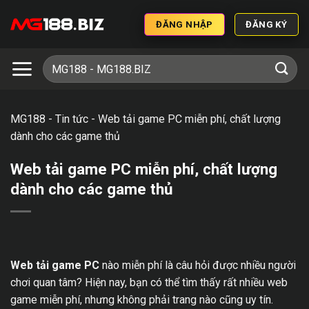
ĐĂNG NHẬP
ĐĂNG KÝ
MG188
-
Tin tức
-
Web tải game PC miễn phí, chất lượng
dành cho các game thủ
Web tải game PC miễn phí, chất lượng
dành cho các game thủ
Web tải game PC
nào miễn phí là câu hỏi được nhiều người
chơi quan tâm? Hiện nay, bạn có thể tìm thấy rất nhiều web
game miễn phí, nhưng không phải trang nào cũng uy tín.