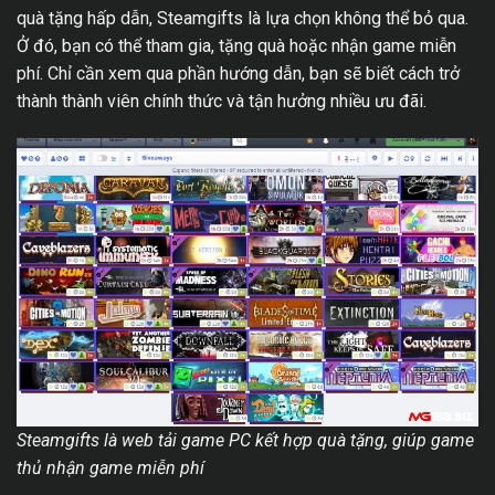
quà tặng hấp dẫn, Steamgifts là lựa chọn không thể bỏ qua.
Ở đó, bạn có thể tham gia, tặng quà hoặc nhận game miễn
phí. Chỉ cần xem qua phần hướng dẫn, bạn sẽ biết cách trở
thành thành viên chính thức và tận hưởng nhiều ưu đãi.
Steamgifts là web tải game PC kết hợp quà tặng, giúp game
thủ nhận game miễn phí