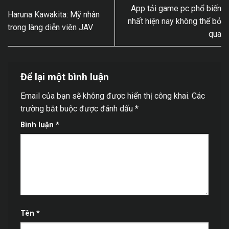
App tải game pc phổ biến
Haruna Kawakita: Mỹ nhân
nhất hiện nay không thể bỏ
trong làng diễn viên JAV
qua
Để lại một bình luận
Email của bạn sẽ không được hiển thị công khai.
Các
trường bắt buộc được đánh dấu
*
Bình luận
*
Tên
*