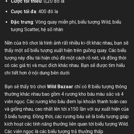
Cược tối thiểu
: 0,20 đô la
Cược tối đa
: 400 đô la
Đặc trưng
: Vòng quay miễn phí, biểu tượng Wild, biểu
tượng Scatter, hệ số nhân
Nền của trò chơi là hình ảnh rất nhiều ki-ốt khác nhau, bạn sẽ
thấy một số biểu tượng xuất hiện trên guồng quay. Các biểu
tượng này đều tái hiện chủ đề một cách rõ nét, và đồng thời
có các giá trị và mục đích khác nhau. Bạn sẽ được tìm hiểu
chi tiết hơn ở nội dung bên dưới.
Bạn sẽ thấy trò chơi
Wild Bazaar
chỉ có 8 biểu tượng thông
thường khác nhau bao gồm 4 rương kho báu màu sắc và 4
viên ngọc. Các rương kho báu đem lại khoản thanh toán cao
và giống nhau, cao nhất lên tới x150 lần với sự xuất hiện của
5 biểu tượng. Đồng thời, các rương báu sẽ là biểu tượng giúp
kích hoạt các tính năng thưởng liên quan tới biểu tượng Wild.
Các viên ngọc là các biểu tượng trả thưởng thấp.