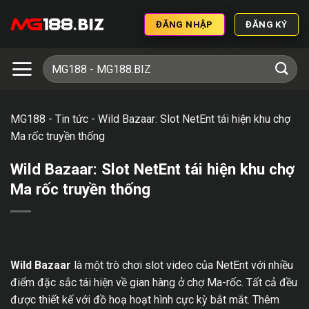
ĐĂNG NHẬP
ĐĂNG KÝ
MG188
-
Tin tức
-
Wild Bazaar: Slot NetEnt tái hiện khu chợ
Ma rốc truyền thống
Wild Bazaar: Slot NetEnt tái hiện khu chợ
Ma rốc truyền thống
Wild Bazaar
là một trò chơi slot video của NetEnt với nhiều
điểm đặc sắc tái hiện về gian hàng ở chợ Ma-rốc. Tất cả đều
được thiết kế với đồ hoạ hoạt hình cực kỳ bắt mắt. Thêm