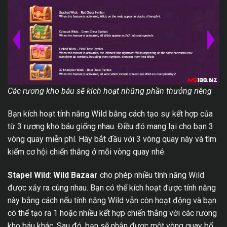
Các rương kho báu sẽ kích hoạt những phần thưởng riêng
Bạn kích hoạt tính năng Wild bằng cách tạo sự kết hợp của
từ 3 rương kho báu giống nhau. Điều đó mang lại cho bạn 3
vòng quay miễn phí. Hãy bắt đầu với 3 vòng quay này và tìm
kiếm cơ hội chiến thắng ở mỗi vòng quay nhé.
Stapel Wild
:
Wild Bazaar
cho phép nhiều tính năng Wild
được xảy ra cùng nhau. Bạn có thể kích hoạt được tính năng
này bằng cách nếu tính năng Wild vẫn còn hoạt động và bạn
có thể tạo ra 1 hoặc nhiều kết hợp chiến thắng với các rương
kho báu khác. Sau đó, bạn sẽ nhận được một vòng quay bổ