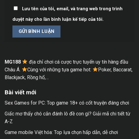
Lưu tên của tôi, email, và trang web trong trình
duyệt này cho lần bình luận kế tiếp của tôi.
MG188
địa chỉ chơi cá cược trực tuyến uy tín hàng đầu
Châu Á.
Cùng với những tựa game hot:
Poker, Baccarat,
Blackjack, Rồng hổ,…
Bài viết mới
Sex Games for PC: Top game 18+ có cốt truyện đáng chơi
Giấc mơ thấy chó cắn đánh lô đề con gì? Giải mã chi tiết từ
A-Z
Game mobile Việt hóa: Top lựa chọn hấp dẫn, dễ chơi