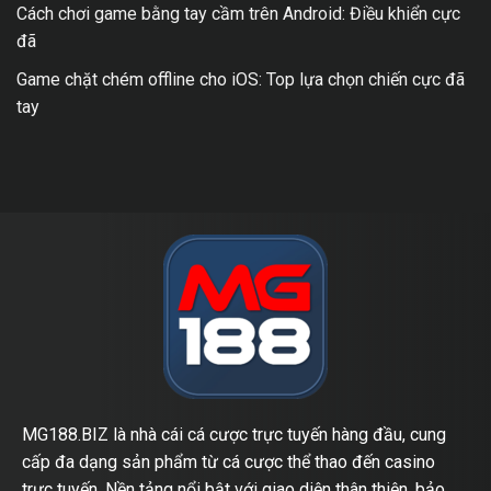
Cách chơi game bằng tay cầm trên Android: Điều khiển cực
đã
Game chặt chém offline cho iOS: Top lựa chọn chiến cực đã
tay
MG188.BIZ là nhà cái cá cược trực tuyến hàng đầu, cung
cấp đa dạng sản phẩm từ cá cược thể thao đến casino
trực tuyến. Nền tảng nổi bật với giao diện thân thiện, bảo