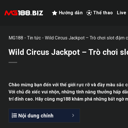
Hướng dẫn
Thể thao
Live
MG188
-
Tin tức
-
Wild Circus Jackpot – Trò chơi slot đậm 
Wild Circus Jackpot – Trò chơi s
Chào mừng bạn đến với thế giới rực rỡ và đầy màu sắc 
Với chủ đề xiếc vui nhộn, những tính năng thưởng hấp dẫ
trí đỉnh cao. Hãy cùng mg188 khám phá những bất ngờ 
Nội dung chính