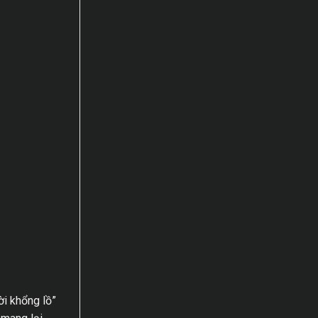
i khổng lồ”