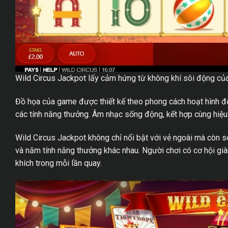
Wild Circus Jackpot lấy cảm hứng từ không khí sôi động của
Đồ họa của game được thiết kế theo phong cách hoạt hình độ
các tính năng thưởng. Âm nhạc sống động, kết hợp cùng hiệu
Wild Circus Jackpot không chỉ nổi bật với vẻ ngoài mà còn s
và năm tính năng thưởng khác nhau. Người chơi có cơ hội gi
khích trong mỗi lần quay.