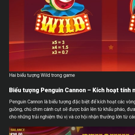
Hai biểu tượng Wild trong game
Biểu tượng Penguin Cannon – Kích hoạt tính
Penguin Cannon là biểu tượng đặc biệt để kích hoạt các vòng
guồng, chú chim cánh cụt sẽ được bắn lên từ khẩu pháo, đư
cho những trải nghiệm thú vị và cơ hội nhận thưởng lớn từ các