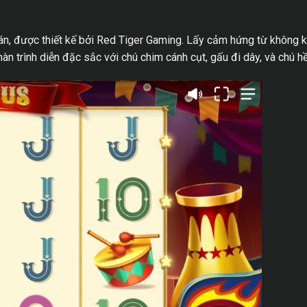
toán, được thiết kế bởi Red Tiger Gaming. Lấy cảm hứng từ không 
àn trình diễn đặc sắc với chú chim cánh cụt, gấu đi dây, và chú hề