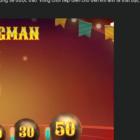
 sẽ được trao. Vòng chơi tiếp diễn cho đến khi anh ta thất bại,