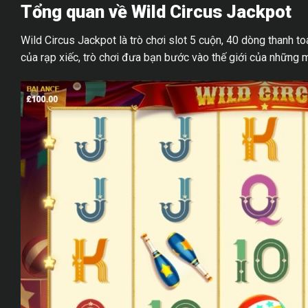
Tổng quan về Wild Circus Jackpot
Wild Circus Jackpot là trò chơi slot 5 cuộn, 40 dòng thanh 
của rạp xiếc, trò chơi đưa bạn bước vào thế giới của những m