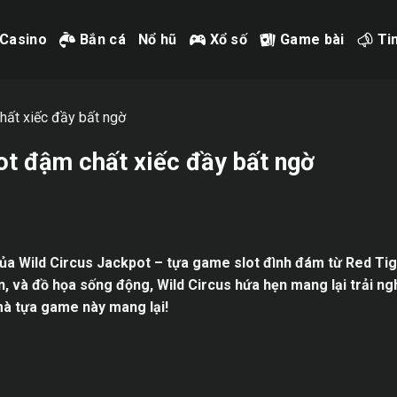
 Casino
Bắn cá
Nổ hũ
Xổ số
Game bài
Ti
chất xiếc đầy bất ngờ
lot đậm chất xiếc đầy bất ngờ
của Wild Circus Jackpot – tựa game slot đình đám từ Red Ti
n, và đồ họa sống động, Wild Circus hứa hẹn mang lại trải ng
mà tựa game này mang lại!