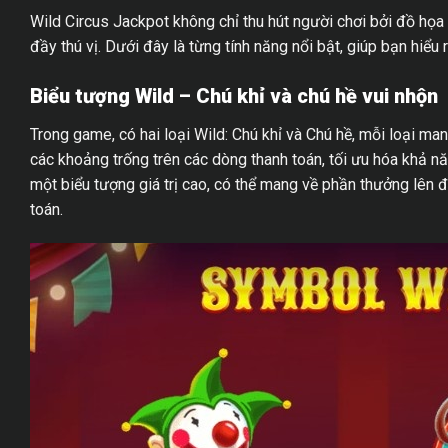
Wild Circus Jackpot không chỉ thu hút người chơi bởi đồ họa
đầy thú vị. Dưới đây là từng tính năng nổi bật, giúp bạn hiểu 
Biểu tượng Wild – Chú khỉ và chú hề vui nhộn
Trong game, có hai loại Wild: Chú khỉ và Chú hề, mỗi loại mang
các khoảng trống trên các dòng thanh toán, tối ưu hóa khả nă
một biểu tượng giá trị cao, có thể mang về phần thưởng lên 
toán.