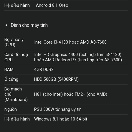
Hệ điều hành
Android 8.1 Oreo
Dành cho máy tính
Bộ vi xử lý
Intel Core i3-4130 hoặc AMD A8-7600
(CPU)
Card đồ hoạ
Intel HD Graphics 4400 (tích hợp trên i3-4130)
GPU
hoặc AMD Radeon R7 (tích hợp trên A8-7600)
RAM
4GB DDR3
Ổ cứng
HDD 500GB (5400RPM)
Bo mạch
chủ
H81 (cho Intel) hoặc FM2+ (cho AMD)
(Mainboard)
Nguồn
PSU 300W từ hãng uy tín
Hệ điều hành
Windows 8.1 hoặc 10 64-bit