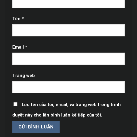
Tên
*
Email
*
Trang web
Lưu tên của tôi, email, và trang web trong trình
duyệt này cho lần bình luận kế tiếp của tôi.