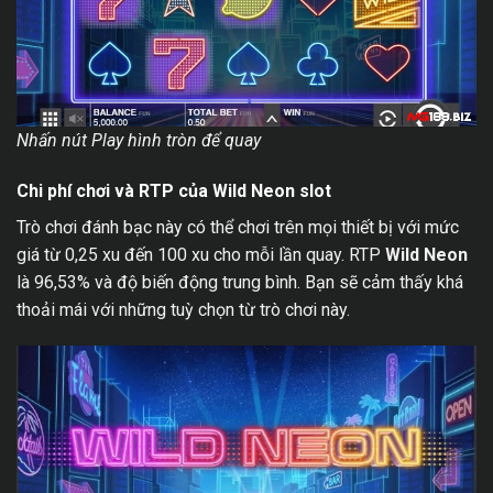
Nhấn nút Play hình tròn để quay
Chi phí chơi và RTP của Wild Neon slot
Trò chơi đánh bạc này có thể chơi trên mọi thiết bị với mức
giá từ 0,25 xu đến 100 xu cho mỗi lần quay. RTP
Wild Neon
là 96,53% và độ biến động trung bình. Bạn sẽ cảm thấy khá
thoải mái với những tuỳ chọn từ trò chơi này.