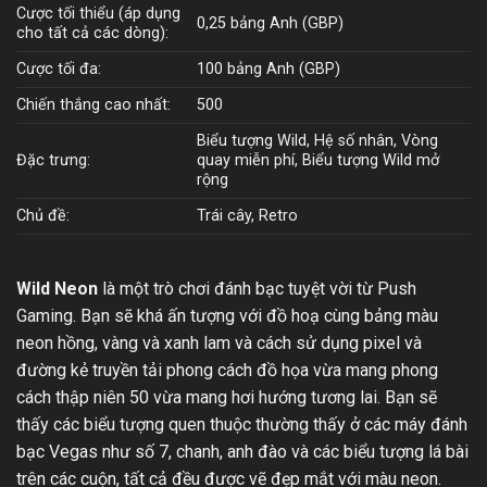
Cược tối thiểu (áp dụng
0,25 bảng Anh (GBP)
cho tất cả các dòng):
Cược tối đa:
100 bảng Anh (GBP)
Chiến thắng cao nhất:
500
Biểu tượng Wild, Hệ số nhân, Vòng
Đặc trưng:
quay miễn phí, Biểu tượng Wild mở
rộng
Chủ đề:
Trái cây, Retro
Wild Neon
là một trò chơi đánh bạc tuyệt vời từ Push
Gaming. Bạn sẽ khá ấn tượng với đồ hoạ cùng bảng màu
neon hồng, vàng và xanh lam và cách sử dụng pixel và
đường kẻ truyền tải phong cách đồ họa vừa mang phong
cách thập niên 50 vừa mang hơi hướng tương lai. Bạn sẽ
thấy các biểu tượng quen thuộc thường thấy ở các máy đánh
bạc Vegas như số 7, chanh, anh đào và các biểu tượng lá bài
trên các cuộn, tất cả đều được vẽ đẹp mắt với màu neon.