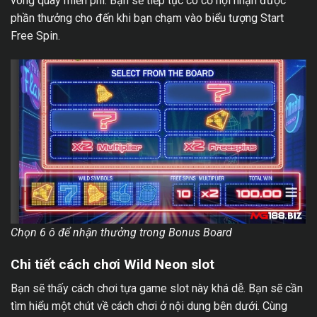
vòng quay miễn phí. Bạn sẽ tiếp tục có cơ hội nhận được
phần thưởng cho đến khi bạn chạm vào biểu tượng Start
Free Spin.
Chọn 6 ô để nhận thưởng trong Bonus Board
Chi tiết cách chơi Wild Neon slot
Bạn sẽ thấy cách chơi tựa game slot này khá dễ. Bạn sẽ cần
tìm hiểu một chút về cách chơi ở nội dung bên dưới. Cùng