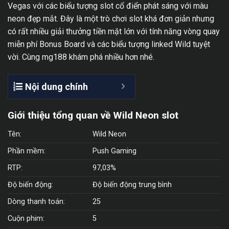
Vegas với các biểu tượng slot cổ điển phát sáng với màu
neon đẹp mắt. Đây là một trò chơi slot khá đơn giản nhưng
có rất nhiều giải thưởng tiền mặt lớn với tính năng vòng quay
miễn phí Bonus Board và các biểu tượng linked Wild tuyệt
vời. Cùng mg188 khám phá nhiều hơn nhé.
Nội dung chính
Giới thiệu tổng quan về Wild Neon slot
Tên:
Wild Neon
Phần mềm:
Push Gaming
RTP:
97,03%
Độ biến động:
Độ biến động trung bình
Dòng thanh toán:
25
Cuộn phim:
5