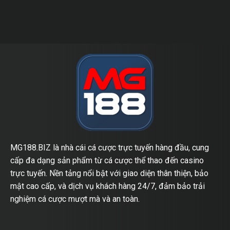
MG188.BIZ là nhà cái cá cược trực tuyến hàng đầu, cung
cấp đa dạng sản phẩm từ cá cược thể thao đến casino
trực tuyến. Nền tảng nổi bật với giao diện thân thiện, bảo
mật cao cấp, và dịch vụ khách hàng 24/7, đảm bảo trải
nghiệm cá cược mượt mà và an toàn.