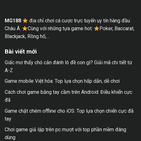
MG188
địa chỉ chơi cá cược trực tuyến uy tín hàng đầu
Châu Á.
Cùng với những tựa game hot:
Poker, Baccarat,
Blackjack, Rồng hổ,…
Bài viết mới
Giấc mơ thấy chó cắn đánh lô đề con gì? Giải mã chi tiết từ
A-Z
Game mobile Việt hóa: Top lựa chọn hấp dẫn, dễ chơi
Cách chơi game bằng tay cầm trên Android: Điều khiển cực
đã
Game chặt chém offline cho iOS: Top lựa chọn chiến cực đã
tay
Chơi game giả lập trên pc mượt với top phần mềm đáng
dùng