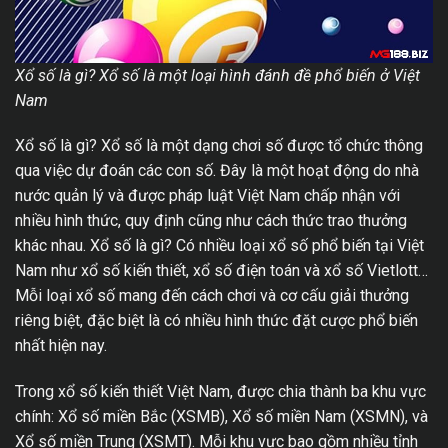
Xổ số là gì? Xổ số là một loại hình đánh đề phổ biến ở Việt
Nam
Xổ số là gì? Xổ số là một dạng chơi số được tổ chức thông
qua việc dự đoán các con số. Đây là một hoạt động do nhà
nước quản lý và được pháp luật Việt Nam chấp nhận với
nhiều hình thức, quy định cũng như cách thức trao thưởng
khác nhau. Xổ số là gì? Có nhiều loại xổ số phổ biến tại Việt
Nam như xổ số kiến thiết, xổ số điện toán và xổ số Vietlott…
Mỗi loại xổ số mang đến cách chơi và cơ cấu giải thưởng
riêng biệt, đặc biệt là có nhiều hình thức đặt cược phổ biến
nhất hiện nay.
Trong xổ số kiến thiết Việt Nam, được chia thành ba khu vực
chính: Xổ số miền Bắc (XSMB), Xổ số miền Nam (XSMN), và
Xổ số miền Trung (XSMT). Mỗi khu vực bao gồm nhiều tỉnh