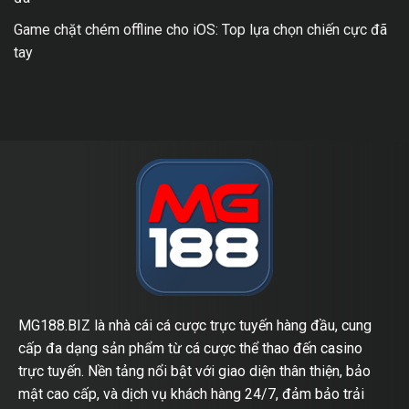
Game chặt chém offline cho iOS: Top lựa chọn chiến cực đã
tay
MG188.BIZ là nhà cái cá cược trực tuyến hàng đầu, cung
cấp đa dạng sản phẩm từ cá cược thể thao đến casino
trực tuyến. Nền tảng nổi bật với giao diện thân thiện, bảo
mật cao cấp, và dịch vụ khách hàng 24/7, đảm bảo trải