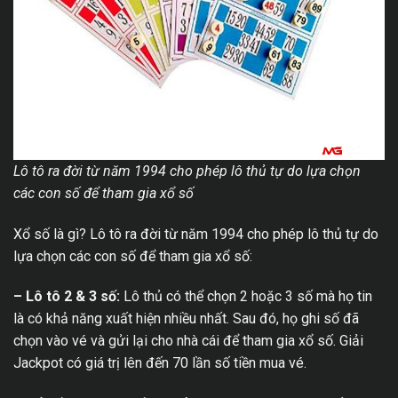
Lô tô ra đời từ năm 1994 cho phép lô thủ tự do lựa chọn
các con số để tham gia xổ số
Xổ số là gì? Lô tô ra đời từ năm 1994 cho phép lô thủ tự do
lựa chọn các con số để tham gia xổ số:
– Lô tô 2 & 3 số:
Lô thủ có thể chọn 2 hoặc 3 số mà họ tin
là có khả năng xuất hiện nhiều nhất. Sau đó, họ ghi số đã
chọn vào vé và gửi lại cho nhà cái để tham gia xổ số. Giải
Jackpot có giá trị lên đến 70 lần số tiền mua vé.