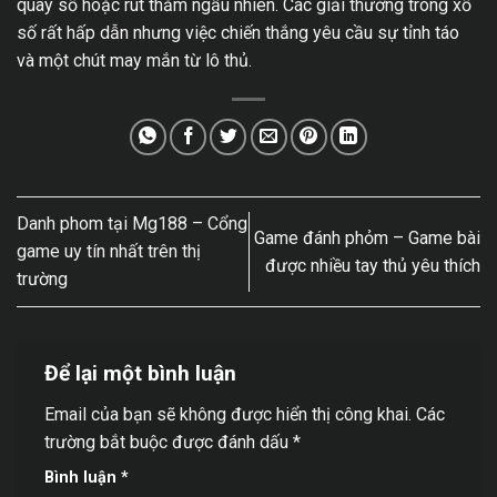
quay số hoặc rút thăm ngẫu nhiên. Các giải thưởng trong xổ
số rất hấp dẫn nhưng việc chiến thắng yêu cầu sự tỉnh táo
và một chút may mắn từ lô thủ.
Danh phom tại Mg188 – Cổng
Game đánh phỏm – Game bài
game uy tín nhất trên thị
được nhiều tay thủ yêu thích
trường
Để lại một bình luận
Email của bạn sẽ không được hiển thị công khai.
Các
trường bắt buộc được đánh dấu
*
Bình luận
*