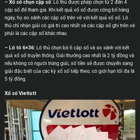
– Xổ số chọn cặp số
: Lô thủ được phép chọn từ 2 đến 4
cặp số để tham gia. Khi kết quả xổ số được công bố hàng
ngày, họ so sánh các cặp số trên vé với kết quả xổ số. Lô
thủ chỉ nhận giải có giá trị cao nhất và các cặp số ghi trên vé
phải là các cặp số khác nhau.
– Lô tô 6×36:
Lô thủ chọn bộ 6 cặp số và so sánh với kết
quả xổ số truyền thống. Giải thưởng cao nhất là 2 tỷ đồng và
nếu không có người trúng giải, số tiền sẽ được chuyển sang
giải đặc biệt của các kỳ xổ số tiếp theo, có giới hạn tối đa là
5 tỷ đồng.
Xổ số Vietlott