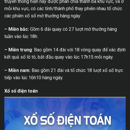
truyền thống hiện nay được phân chia thành ba khu vực, và ở
mỗi khu vực, có các tỉnh/thành phố thay phiên nhau tổ chức
các phiên xổ số mở thưởng hàng ngày:
– Miền bắc:
Gồm 6 đài quay có 27 lượt mở thưởng hàng
tuần vào lúc 18h.
– Miền trung
: Bao gồm 14 đài với 18 vòng quay để xác định
kết quả số lô tô, bắt đầu quay vào lúc 17h15 mỗi ngày.
– Miền nam:
Bao gồm 21 đài và tổ chức 18 lượt xổ số trực
tiếp vào lúc 16h10 hàng ngày.
Xổ số điện toán