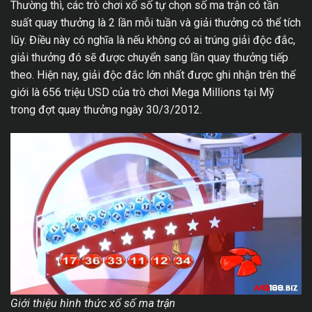
Thường thì, các trò chơi xổ số tự chọn số ma trận có tần
suất quay thưởng là 2 lần mỗi tuần và giải thưởng có thể tích
lũy. Điều này có nghĩa là nếu không có ai trúng giải độc đắc,
giải thưởng đó sẽ được chuyển sang lần quay thưởng tiếp
theo. Hiện nay, giải độc đắc lớn nhất được ghi nhận trên thế
giới là 656 triệu USD của trò chơi Mega Millions tại Mỹ
trong đợt quay thưởng ngày 30/3/2012.
Giới thiệu hình thức xổ số ma trận