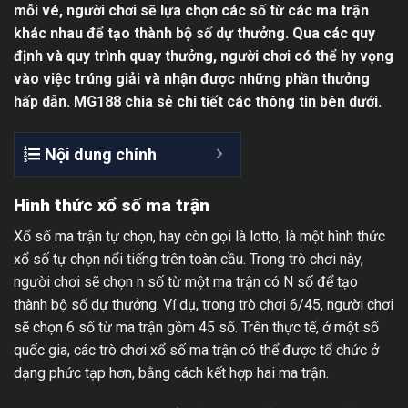
mỗi vé, người chơi sẽ lựa chọn các số từ các ma trận
khác nhau để tạo thành bộ số dự thưởng. Qua các quy
định và quy trình quay thưởng, người chơi có thể hy vọng
vào việc trúng giải và nhận được những phần thưởng
hấp dẫn. MG188 chia sẻ chi tiết các thông tin bên dưới.
Nội dung chính
Hình thức xổ số ma trận
Xổ số ma trận tự chọn, hay còn gọi là lotto, là một hình thức
xổ số tự chọn nổi tiếng trên toàn cầu. Trong trò chơi này,
người chơi sẽ chọn n số từ một ma trận có N số để tạo
thành bộ số dự thưởng. Ví dụ, trong trò chơi 6/45, người chơi
sẽ chọn 6 số từ ma trận gồm 45 số. Trên thực tế, ở một số
quốc gia, các trò chơi xổ số ma trận có thể được tổ chức ở
dạng phức tạp hơn, bằng cách kết hợp hai ma trận.