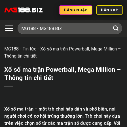
ĐĂNG NHẬP
ĐĂNG KÝ
MG188
-
Tin tức
-
Xổ số ma trận Powerball, Mega Million –
Thông tin chi tiết
Xổ số ma trận Powerball, Mega Million –
Thông tin chi tiết
Xổ số ma trận – một trò chơi hấp dẫn và phổ biến, nơi
người chơi có cơ hội trúng thưởng lớn. Trò chơi này dựa
trên việc chọn số từ các ma trận số được cung cấp. Với