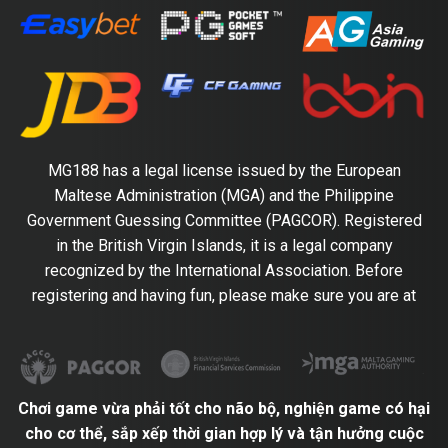
MG188 has a legal license issued by the European
Maltese Administration (MGA) and the Philippine
Government Guessing Committee (PAGCOR). Registered
in the British Virgin Islands, it is a legal company
recognized by the International Association. Before
registering and having fun, please make sure you are at
Chơi game vừa phải tốt cho não bộ, nghiện game có hại
cho cơ thể, sắp xếp thời gian hợp lý và tận hưởng cuộc