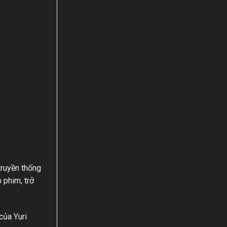
truyền thống
 phim, trở
của Yuri