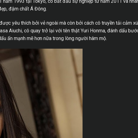
g 1 năm 1993 tại Tokyo, cô bắt đầu sự nghiệp từ năm 2011 và nh
 đẹp, đậm chất Á Đông.
 được yêu thích bởi vẻ ngoài mà còn bởi cách cô truyền tải cảm x
sa Aiuchi, cô quay trở lại với tên thật Yuri Honma, đánh dấu bướ
c dấu ấn mạnh mẽ hơn nữa trong lòng người hâm mộ.