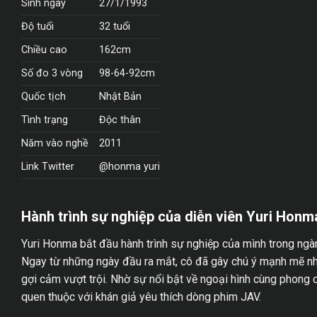
Sinh ngày
27/1/1993
Độ tuổi
32 tuổi
Chiều cao
162cm
Số đo 3 vòng
98-64-92cm
Quốc tịch
Nhật Bản
Tình trạng
Độc thân
Năm vào nghề
2011
Link Twitter
@honma yuri
Hành trình sự nghiệp của diễn viên Yuri Honm
Yuri Honma bắt đầu hành trình sự nghiệp của mình trong ngà
Ngay từ những ngày đầu ra mắt, cô đã gây chú ý mạnh mẽ nhờ
gợi cảm vượt trội. Nhờ sự nổi bật về ngoại hình cùng phong c
quen thuộc với khán giả yêu thích dòng phim JAV.