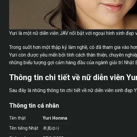
Yuri là một nữ diễn viên JAV nổi bật với ngoại hình xinh đẹp 
Trong suốt hơn một thập kỷ làm nghề, cô đã tham gia vào hơ
Yuri còn được yêu mến bởi tính cách thân thiện, chuyên nghiệp
những biểu tượng gợi cảm hàng đầu của ngành giải trí Nhật 
Thông tin chi tiết về nữ diễn viên Y
Sau đây là những thông tin chi tiết về nữ diễn viên xinh đẹp 
Thông tin cá nhân
Tên thật
Yuri Honma
Tên tiếng Nhật
本真ゆり