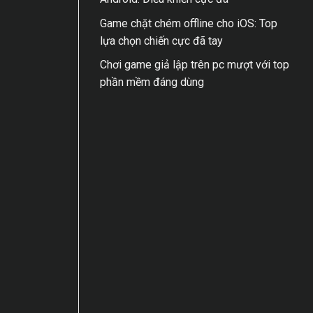
Game chặt chém offline cho iOS: Top
lựa chọn chiến cực đã tay
Chơi game giả lập trên pc mượt với top
phần mềm đáng dùng