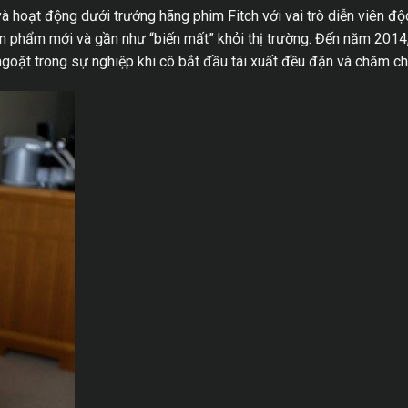
 hoạt động dưới trướng hãng phim Fitch với vai trò diễn viên độ
ản phẩm mới và gần như “biến mất” khỏi thị trường. Đến năm 2014,
ngoặt trong sự nghiệp khi cô bắt đầu tái xuất đều đặn và chăm ch