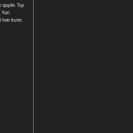
c quyền. Tuy
 Yuri
ỉ hơn trước.