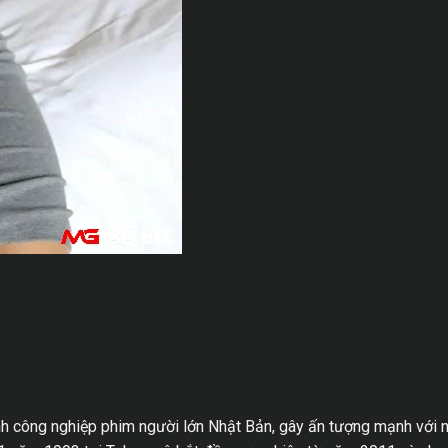
nh công nghiệp phim người lớn Nhật Bản, gây ấn tượng mạnh với n