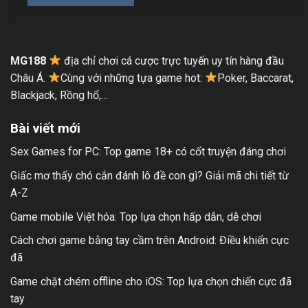
MG188
địa chỉ chơi cá cược trực tuyến uy tín hàng đầu
Châu Á.
Cùng với những tựa game hot:
Poker, Baccarat,
Blackjack, Rồng hổ,…
Bài viết mới
Sex Games for PC: Top game 18+ có cốt truyện đáng chơi
Giấc mơ thấy chó cắn đánh lô đề con gì? Giải mã chi tiết từ
A-Z
Game mobile Việt hóa: Top lựa chọn hấp dẫn, dễ chơi
Cách chơi game bằng tay cầm trên Android: Điều khiển cực
đã
Game chặt chém offline cho iOS: Top lựa chọn chiến cực đã
tay