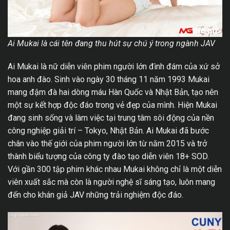
Ai Mukai là cái tên đang thu hút sự chú ý trong ngành JAV
Ai Mukai là nữ diễn viên phim người lớn đình đám của xứ sở
hoa anh đào. Sinh vào ngày 30 tháng 11 năm 1993 Mukai
mang đậm đà hai dòng máu Hàn Quốc và Nhật Bản, tạo nên
một sự kết hợp độc đáo trong vẻ đẹp của mình. Hiện Mukai
đang sinh sống và làm việc tại trung tâm sôi động của nền
công nghiệp giải trí – Tokyo, Nhật Bản. Ai Mukai đã bước
chân vào thế giới của phim người lớn từ năm 2015 và trở
thành biểu tượng của công ty đào tạo diễn viên 18+ SOD.
Với gần 300 tập phim khác nhau Mukai không chỉ là một diễn
viên xuất sắc mà còn là người nghệ sĩ sáng tạo, luôn mang
đến cho khán giả JAV những trải nghiệm độc đáo.