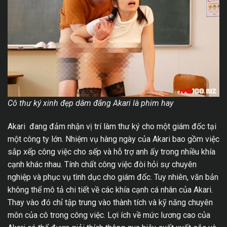
Cô thư ký xinh đẹp dâm đãng Akari là phim hay
Akari đang đảm nhận vị trí làm thư ký cho một giám đốc tại
một công ty lớn. Nhiệm vụ hàng ngày của Akari bao gồm việc
sắp xếp công việc cho sếp và hỗ trợ anh ấy trong nhiều khía
cạnh khác nhau. Tính chất công việc đòi hỏi sự chuyên
nghiệp và phục vụ tình dục cho giám đốc. Tuy nhiên, văn bản
không thể mô tả chi tiết về các khía cạnh cá nhân của Akari.
Thay vào đó chỉ tập trung vào thành tích và kỹ năng chuyên
môn của cô trong công việc. Lợi ích về mức lương cao của