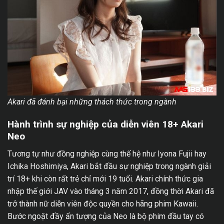
Akari đã đánh bại những thách thức trong ngành
Hành trình sự nghiệp của diễn viên 18+ Akari
Neo
Tương tự như đồng nghiệp cùng thế hệ như Iyona Fujii hay
Ichika Hoshimiya, Akari bắt đầu sự nghiệp trong ngành giải
trí 18+ khi còn rất trẻ chỉ mới 19 tuổi. Akari chính thức gia
nhập thế giới JAV vào tháng 3 năm 2017, đồng thời Akari đã
trở thành nữ diễn viên độc quyền cho hãng phim Kawaii.
Bước ngoặt đầy ấn tượng của Neo là bộ phim đầu tay có