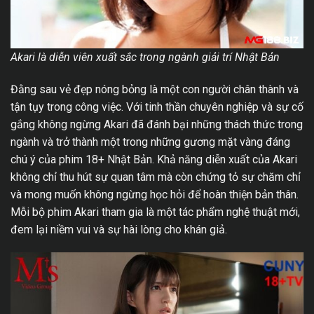
Akari là diễn viên xuất sắc trong ngành giải trí Nhật Bản
Đằng sau vẻ đẹp nóng bỏng là một con người chân thành và
tận tụy trong công việc. Với tinh thần chuyên nghiệp và sự cố
gắng không ngừng Akari đã đánh bại những thách thức trong
ngành và trở thành một trong những gương mặt vàng đáng
chú ý của phim 18+ Nhật Bản. Khả năng diễn xuất của Akari
không chỉ thu hút sự quan tâm mà còn chứng tỏ sự chăm chỉ
và mong muốn không ngừng học hỏi để hoàn thiện bản thân.
Mỗi bộ phim Akari tham gia là một tác phẩm nghệ thuật mới,
đem lại niềm vui và sự hài lòng cho khán giả.