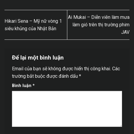
Ai Mukai – Diễn viên làm mưa
Hikari Sena – Mỹ nữ vòng 1
làm gió trên thị trường phim
siêu khủng của Nhật Bản
JAV
Để lại một bình luận
Email của bạn sẽ không được hiển thị công khai.
Các
trường bắt buộc được đánh dấu
*
Bình luận
*