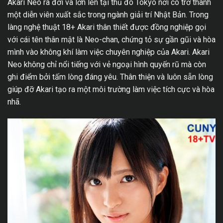
Akari Neo ra đời và lớn lên tại thủ đô Tokyo nơi cô trở thành
một diễn viên xuất sắc trong ngành giải trí Nhật Bản. Trong
làng nghệ thuật 18+ Akari thân thiết được đồng nghiệp gọi
với cái tên thân mật là Neo-chan, chứng tỏ sự gần gũi và hòa
mình vào không khí làm việc chuyên nghiệp của Akari. Akari
Neo không chỉ nổi tiếng với vẻ ngoại hình quyến rũ mà còn
ghi điểm bởi tấm lòng đáng yêu. Thân thiện và luôn sẵn lòng
giúp đỡ Akari tạo ra một môi trường làm việc tích cực và hòa
nhã.