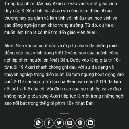
Trong tập phim JAV này Akari sẽ vào vai là một giáo viên
dạy cấp 3. Bản tính của Akari vô cùng dâm đãng. Akari
thường hay gạ gẫm và làm tình với nhiều nam học sinh và
các đồng nghiệp nam khác trong trường. Từ đó, cứ hễ ai
muốn làm tình là có thể tìm đến giáo viên Akari.
Akari Neo với sự xuất sắc và đẹp tự nhiên đã chứng minh
đẳng cấp của mình trong thế hệ vàng son của ngành công
nghiệp phim người lớn Nhật Bản. Bước vào làng giải trí 18+
từ tuổi 19 Akari nhanh chóng ghi dấu với sự đa dạng và
chuyên nghiệp trong diễn xuất. Dù tạm ngưng hoạt động vào
cuối 2017 nhưng sự trở lại của Akari vào năm 2019 đã làm
nổi bật vị thế của cô. Với đỉnh cao của sự nghiệp và vẻ đẹp
không ngừng tỏa sáng Akari tiếp tục là một trong những ngôi
sao nổi bật trong thế giới phim 18+ Nhật Bản.