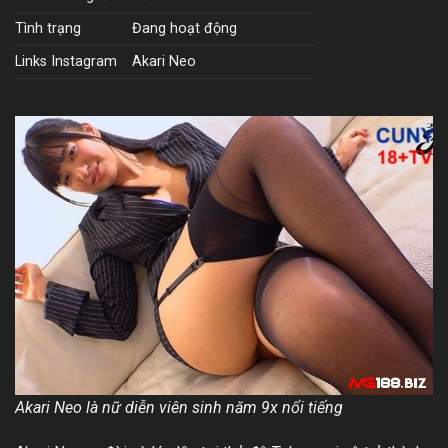
Tình trạng
Đang hoạt động
Links Instagram
Akari Neo
Akari Neo là nữ diễn viên sinh năm 9x nổi tiếng