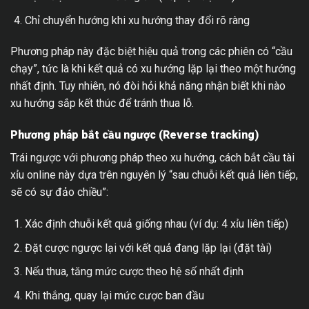
Chỉ chuyển hướng khi xu hướng thay đổi rõ ràng
Phương pháp này đặc biệt hiệu quả trong các phiên có “cầu
chạy”, tức là khi kết quả có xu hướng lặp lại theo một hướng
nhất định. Tuy nhiên, nó đòi hỏi khả năng nhận biết khi nào
xu hướng sắp kết thúc để tránh thua lỗ.
Phương pháp bắt cầu ngược (Reverse tracking)
Trái ngược với phương pháp theo xu hướng, cách bắt cầu tài
xỉu online này dựa trên nguyên lý “sau chuỗi kết quả liên tiếp,
sẽ có sự đảo chiều”:
Xác định chuỗi kết quả giống nhau (ví dụ: 4 xỉu liên tiếp)
Đặt cược ngược lại với kết quả đang lặp lại (đặt tài)
Nếu thua, tăng mức cược theo hệ số nhất định
Khi thắng, quay lại mức cược ban đầu