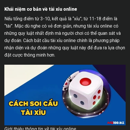
Khái niệm cơ bản về tài xỉu online
Nếu tổng điểm từ 3-10, kết quả là “xỉu”; từ 11-18 điểm là
“tài”. Mặc dù nghe có vẻ đơn giản, nhưng tài xỉu online có
những quy luật nhất định mà người chơi có thể quan sát và
dự đoán. Cách bắt cầu tài xỉu online chính là phương pháp
nhận diện và dự đoán những quy luật này để đưa ra lựa chọn
đặt cược thông minh hơn.
Giới thiệu thông tin về tài xỉu online