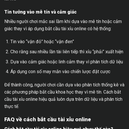
Tin tưởng vào mê tín và cảm giác
Nhiều người chơi mắc sai lầm khi dựa vào mê tín hoặc cảm
giác thay vì áp dụng bắt cầu tài xỉu online có hệ thống:
Tin vào “vận đỏ” hoặc “vận đen”
Cho rằng sau nhiều lần tài liên tiếp thì xỉu “phải” xuất hiện
Dựa vào cảm giác hoặc linh cảm thay vì phân tích dữ liệu
Áp dụng con số may mắn vào chiến lược đặt cược
Để thành công, người chơi cần dựa vào phân tích thống kê và
các phương pháp bắt cầu khoa học thay vì mê tín. Cách bắt
cầu tài xỉu online hiệu quả luôn dựa trên dữ liệu và phân tích
thực tế.
FAQ về cách bắt cầu tài xỉu online