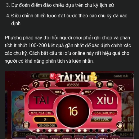
Dự đoán điểm đảo chiều dựa trên chu kỳ lịch sử
Điều chỉnh chiến lược đặt cược theo các chu kỳ đã xác
định
Phương pháp này đòi hỏi người chơi phải ghi chép và phân
tích ít nhất 100-200 kết quả gần nhất để xác định chính xác
các chu kỳ. Cách bắt cầu tài xỉu online này rất hiệu quả cho
người có khả năng phân tích và kiên nhẫn.