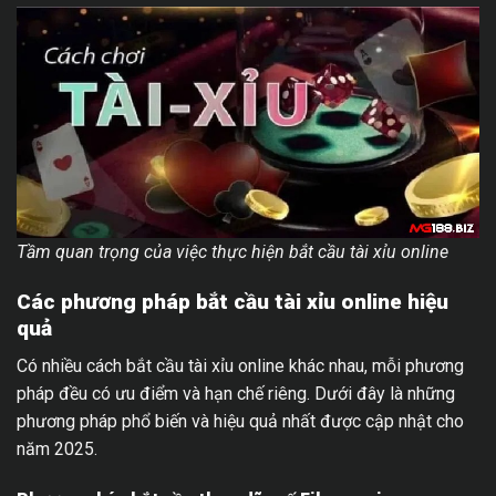
Tầm quan trọng của việc thực hiện bắt cầu tài xỉu online
Các phương pháp bắt cầu tài xỉu online hiệu
quả
Có nhiều cách bắt cầu tài xỉu online khác nhau, mỗi phương
pháp đều có ưu điểm và hạn chế riêng. Dưới đây là những
phương pháp phổ biến và hiệu quả nhất được cập nhật cho
năm 2025.