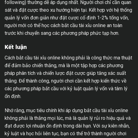
following) thường dễ áp dụng nhất. Người chơi chỉ cần quan
sát và đặt cược theo xu hướng hiện tại. Kết hợp với hệ thống
quản lý vốn đơn giản như đặt cược cố định 1-2% tổng vốn,
người mới có thể học cách bắt cầu tài xỉu online an toàn
trước khi chuyển sang các phương pháp phức tạp hơn.
Kết luận
Cách bắt cầu tài xỉu online không phải là công thức ma thuật
để đảm bảo chiến thắng, mà là một tập hợp các phương
pháp phân tích và chiến lược đặt cược giúp tăng xác suất
thắng. Để thành công, người chơi cần kết hợp kiến thức về
các phương pháp bắt cầu với kỷ luật quản lý vốn và tâm lý
ổn định.
Nhớ rằng, mục tiêu chính khi áp dụng bắt cầu tài xỉu online
không phải là thắng mọi lúc, mà là quản lý rủi ro hiệu quả và
đạt được lợi nhuận ổn định trong dài hạn. Với sự kiên nhẫn,
kỷ luật và học hỏi liên tục, bạn có thể trở thành người chơi