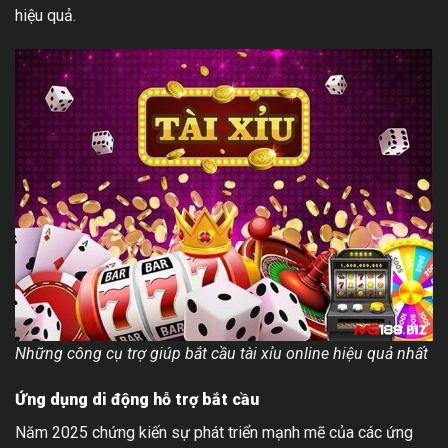
hiệu quả.
Những công cụ trợ giúp bắt cầu tài xỉu online hiệu quả nhất
Ứng dụng di động hỗ trợ bắt cầu
Năm 2025 chứng kiến sự phát triển mạnh mẽ của các ứng