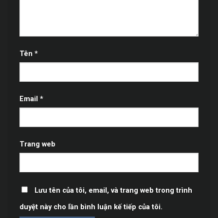
Tên
*
Email
*
Trang web
Lưu tên của tôi, email, và trang web trong trình
duyệt này cho lần bình luận kế tiếp của tôi.