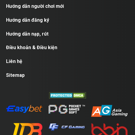
Hướng dẫn người chơi mới
Hướng dẫn đăng ký
Hướng dẫn nạp, rút
Điều khoản & Điều kiện
Liên hệ
Sitemap