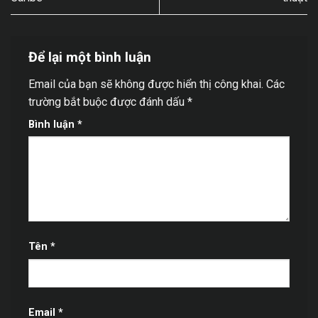
Để lại một bình luận
Email của bạn sẽ không được hiển thị công khai.
Các
trường bắt buộc được đánh dấu
*
Bình luận
*
Tên
*
Email
*