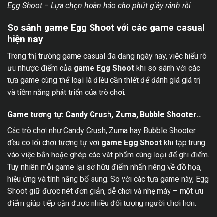
Egg Shoot – Lựa chọn hoàn hảo cho phút giây rảnh rỗi
So sánh game Egg Shoot với các game casual
hiện nay
Trong thị trường game casual đa dạng ngày nay, việc hiểu rõ
ưu nhược điểm của
game Egg Shoot
khi so sánh với các
tựa game cùng thể loại là điều cần thiết để đánh giá giá trị
và tiềm năng phát triển của trò chơi.
Game tương tự: Candy Crush, Zuma, Bubble Shooter…
Các trò chơi như Candy Crush, Zuma hay Bubble Shooter
đều có lối chơi tương tự với
game Egg Shoot
khi tập trung
vào việc bắn hoặc ghép các vật phẩm cùng loại để ghi điểm.
Tuy nhiên mỗi game lại sở hữu điểm nhấn riêng về đồ họa,
hiệu ứng và tính năng bổ sung. So với các tựa game này, Egg
Shoot giữ được nét đơn giản, dễ chơi và nhẹ máy – một ưu
điểm giúp tiếp cận được nhiều đối tượng người chơi hơn.