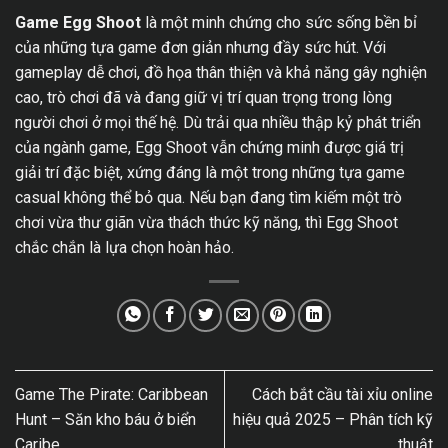
Game Egg Shoot
là một minh chứng cho sức sống bền bỉ
của những tựa game đơn giản nhưng đầy sức hút. Với
gameplay dễ chơi, đồ họa thân thiện và khả năng gây nghiện
cao, trò chơi đã và đang giữ vị trí quan trọng trong lòng
người chơi ở mọi thế hệ. Dù trải qua nhiều thập kỷ phát triển
của ngành game, Egg Shoot vẫn chứng minh được giá trị
giải trí đặc biệt, xứng đáng là một trong những tựa game
casual không thể bỏ qua. Nếu bạn đang tìm kiếm một trò
chơi vừa thư giãn vừa thách thức kỹ năng, thì Egg Shoot
chắc chắn là lựa chọn hoàn hảo.
Game The Pirate: Caribbean
Cách bắt cầu tài xỉu online
Hunt – Săn kho báu ở biển
hiệu quả 2025 – Phân tích kỹ
Caribe
thuật