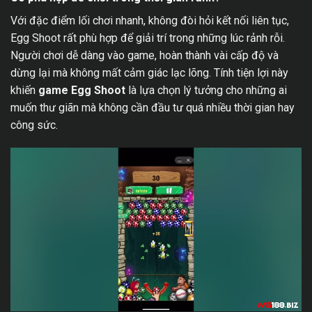
Với đặc điểm lối chơi nhanh, không đòi hỏi kết nối liên tục,
Egg Shoot rất phù hợp để giải trí trong những lúc rảnh rỗi.
Người chơi dễ dàng vào game, hoàn thành vài cấp độ và
dừng lại mà không mất cảm giác lạc lõng. Tính tiện lợi này
khiến
game Egg Shoot
là lựa chọn lý tưởng cho những ai
muốn thư giãn mà không cần đầu tư quá nhiều thời gian hay
công sức.