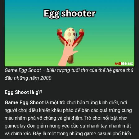
Game Egg Shoot – biểu tượng tuổi thơ của thế hệ game thủ
đầu những năm 2000
Egg Shoot là gì?
Game Egg Shoot
là một trò chơi bắn trứng kinh điển, nơi
người chơi điều khiển khẩu pháo để bắn các quả trứng cùng
màu nhằm phá vỡ chúng và ghi điểm. Trò chơi nổi bật nhờ
gameplay đơn giản nhưng yêu cầu sự nhanh tay, nhanh mắt
và chính xác. Đây là một trong những game casual phổ biến