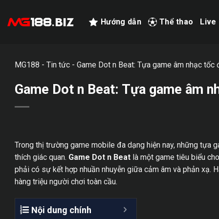
Hướng dẫn
Thể thao
Live
MG188
-
Tin tức
-
Game Dot n Beat: Tựa game âm nhạc tốc 
Game Dot n Beat: Tựa game âm nh
Trong thị trường game mobile đa dạng hiện nay, những tựa ga
thích giác quan.
Game Dot n Beat
là một game tiêu biểu cho
phải có sự kết hợp nhuần nhuyễn giữa cảm âm và phản xạ. H
hàng triệu người chơi toàn cầu.
Nội dung chính