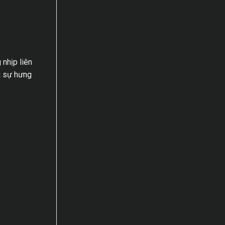
 nhịp liên
n sự hưng