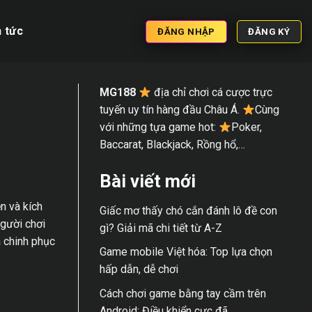
n tức
ĐĂNG NHẬP
ĐĂNG KÝ
MG188
địa chỉ chơi cá cược trực
tuyến uy tín hàng đầu Châu Á.
Cùng
với những tựa game hot:
Poker,
Baccarat, Blackjack, Rồng hổ,…
Bài viết mới
n và kích
Giấc mơ thấy chó cắn đánh lô đề con
người chơi
gì? Giải mã chi tiết từ A-Z
 chinh phục
Game mobile Việt hóa: Top lựa chọn
hấp dẫn, dễ chơi
Cách chơi game bằng tay cầm trên
Android: Điều khiển cực đã