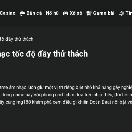
 Casino
Bắn cá
Nổ hũ
Xổ số
Game bài
Ti
độ đầy thử thách
ạc tốc độ đầy thử thách
me âm nhạc luôn giữ một vị trí riêng biệt nhờ khả năng gây nghiệ
 dòng game này với phong cách chơi dựa trên nhịp điệu, đòi hỏi 
ãy cùng mg188 khám phá xem điều gì khiến Dot n Beat nổi bật và