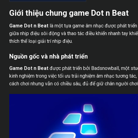
Giới thiệu chung game Dot n Beat
Game Dot n Beat
là một tựa game âm nhạc được phát triển b
giữa nhịp điệu sôi động và thao tác điều khiển nhanh tay kh
thích thể loại giải trí nhịp điệu.
Nguồn gốc và nhà phát triển
Game Dot n Beat
được phát triển bởi Badsnowball, một stud
kinh nghiệm trong việc tối ưu trải nghiệm âm nhạc tương tác,
cách chơi nhưng vẫn có chiều sâu, đủ để giữ chân người chơi 