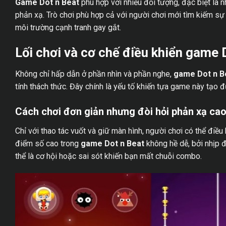
Game Dot n Beat
phù hợp với nhiều đối tượng, đặc biệt là 
phản xạ. Trò chơi phù hợp cả với người chơi mới tìm kiếm sự
môi trường cạnh tranh gay gắt.
Lối chơi và cơ chế điều khiển game 
Không chỉ hấp dẫn ở phần nhìn và phần nghe,
game Dot n B
tính thách thức. Đây chính là yếu tố khiến tựa game này tạo 
Cách chơi đơn giản nhưng đòi hỏi phản xạ ca
Chỉ với thao tác vuốt và giữ màn hình, người chơi có thể điề
điểm số cao trong
game Dot n Beat
không hề dễ, bởi nhịp 
thể là cơ hội hoặc sai sót khiến bạn mất chuỗi combo.