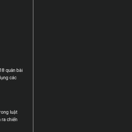
18 quân bài
dụng các
rong luật
 ra chiến