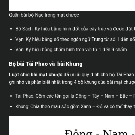
Quân bài bộ Nạc trong mạt chược
Bộ Sách: Ký hiệu bằng hình đốt của cây trúc và được đặt
Vạn: Ký hiệu bằng số theo ngôn ngữ Trung từ số 1 đến s
Văn: Ký hiệu bằng chấm hình tròn với từ 1 đến 9 chấm.
Bộ bài Tài Phao và bài Khung
Luật chơi bài mạt chược
đã ưu ái quy định cho bộ Tài Phao
ghi nhớ và phân biết nhất trong 4 bộ khung của bài mạt chượ
Tài Phao: Gồm các tên gọi là Đông – Tây – Nam – Bắc – 
Khung: Chia theo màu sắc gồm Xanh – Đỏ và có thể thay t