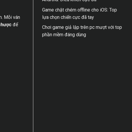
Game chặt chém offline cho iOS: Top
lựa chọn chiến cực đã tay
h. Mỗi ván
 chược
để
Chơi game giả lập trên pc mượt với top
phần mềm đáng dùng