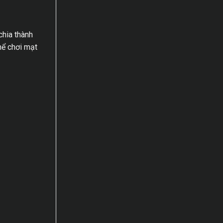
chia thành
hể chơi mạt