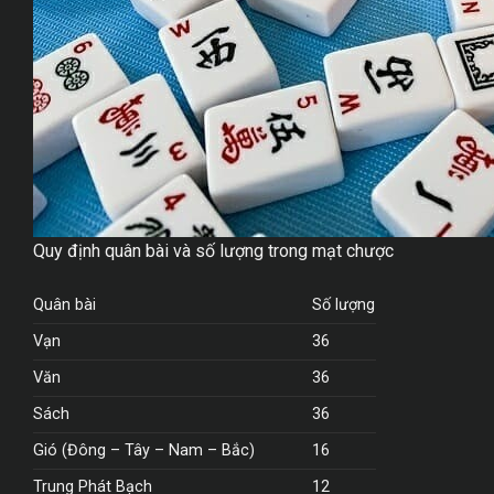
Quy định quân bài và số lượng trong mạt chược
Quân bài
Số lượng
Vạn
36
Văn
36
Sách
36
Gió (Đông – Tây – Nam – Bắc)
16
Trung Phát Bạch
12