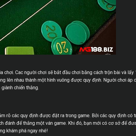
 chơi. Cac người chơi sẽ bắt đầu chơi bằng cách trộn bài và lấy 
hồng lên nhau thành một hình vuông được quy định. Người chơi áp 
 giành chiến thắng.
 rõ các quy định được đặt ra trong game. Bởi các quy định có t
ch đánh để thắng một ván game. Khi đó, bạn mới có cơ sở để đưa
ùng khám phá ngay nhé!