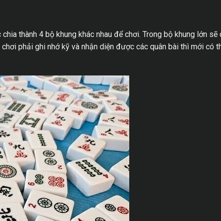
chia thành 4 bộ khung khác nhau để chơi. Trong bộ khung lớn sẽ 
chơi phải ghi nhớ kỹ và nhận diện được các quân bài thì mới có t