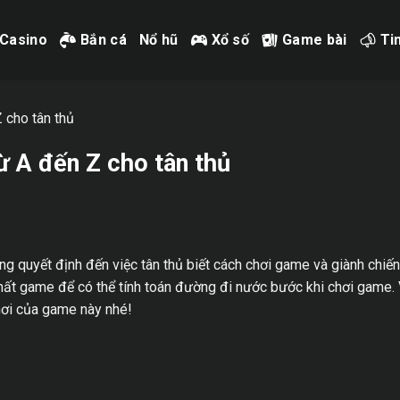
 Casino
Bắn cá
Nổ hũ
Xổ số
Game bài
Ti
Z cho tân thủ
ừ A đến Z cho tân thủ
ng quyết định đến việc tân thủ biết cách chơi game và giành chiến
 chất game để có thể tính toán đường đi nước bước khi chơi game. 
chơi của game này nhé!