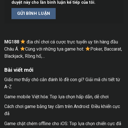
duyệt này cho lần bình luận kế tiếp của tôi.
MG188
địa chỉ chơi cá cược trực tuyến uy tín hàng đầu
Châu Á.
Cùng với những tựa game hot:
Poker, Baccarat,
Blackjack, Rồng hổ,…
Bài viết mới
Giấc mơ thấy chó cắn đánh lô đề con gì? Giải mã chi tiết từ
A-Z
Game mobile Việt hóa: Top lựa chọn hấp dẫn, dễ chơi
Cách chơi game bằng tay cầm trên Android: Điều khiển cực
đã
Game chặt chém offline cho iOS: Top lựa chọn chiến cực đã