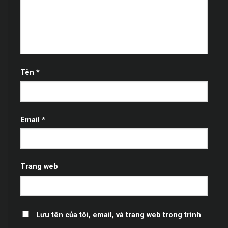
Tên
*
Email
*
Trang web
Lưu tên của tôi, email, và trang web trong trình