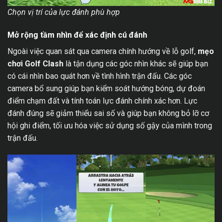
Chọn vị trí của lực đánh phù hợp
Mở rộng tầm nhìn để xác định cú đánh
Ngoài việc quan sát qua camera chính hướng về lỗ golf,
mẹo
chơi Golf Clash
là
tận dụng các góc nhìn khác sẽ giúp bạn
có cái nhìn bao quát hơn về tình hình trận đấu. Các góc
camera bổ sung giúp bạn kiểm soát hướng bóng, dự đoán
điểm chạm đất và tính toán lực đánh chính xác hơn. Lực
đánh đúng sẽ giảm thiểu sai số và giúp bạn không bỏ lỡ cơ
hội ghi điểm, tối ưu hóa việc sử dụng số gậy của mình trong
trận đấu.