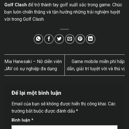
Golf Clash
để trở thành tay golf xuất sắc trong game. Chúc
bạn luôn chiến thắng và tận hưởng những trải nghiệm tuyệt
vời trong Golf Clash.
Mia Hanesaki – Nữ diễn viên
Game mobile miễn phí hấp
JAV có sự nghiệp đa dạng
dẫn, giải trí tuyệt vời và thú vị
Để lại một bình luận
Email của bạn sẽ không được hiển thị công khai.
Các
trường bắt buộc được đánh dấu
*
Bình luận
*