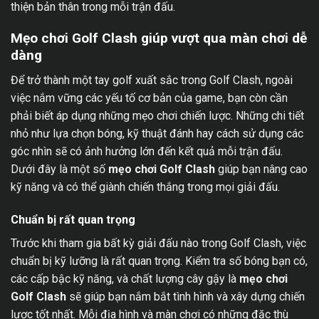
thiện bản thân trong mỗi trận đấu.
Mẹo chơi Golf Clash giúp vượt qua màn chơi dễ
dàng
Để trở thành một tay golf xuất sắc trong Golf Clash, ngoài
việc nắm vững các yếu tố cơ bản của game, bạn còn cần
phải biết áp dụng những mẹo chơi chiến lược. Những chi tiết
nhỏ như lựa chọn bóng, kỹ thuật đánh hay cách sử dụng các
góc nhìn sẽ có ảnh hưởng lớn đến kết quả mỗi trận đấu.
Dưới đây là một số
mẹo chơi Golf Clash
giúp bạn nâng cao
kỹ năng và có thể giành chiến thắng trong mọi giải đấu.
Chuẩn bị rất quan trọng
Trước khi tham gia bất kỳ giải đấu nào trong Golf Clash, việc
chuẩn bị kỹ lưỡng là rất quan trọng. Kiểm tra số bóng bạn có,
các cấp bậc kỹ năng, và chất lượng cây gậy là
mẹo chơi
Golf Clash
sẽ giúp bạn nắm bắt tình hình và xây dựng chiến
lược tốt nhất. Mỗi địa hình và màn chơi có những đặc thù