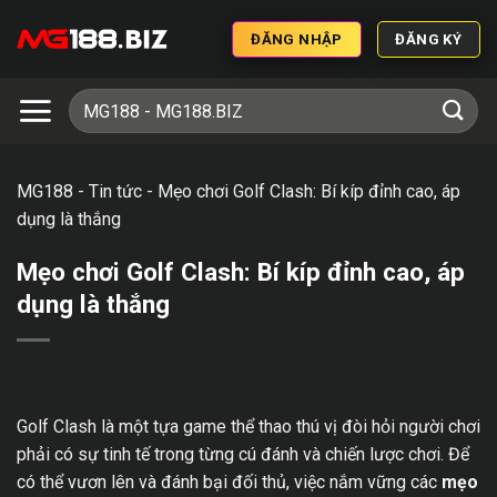
ĐĂNG NHẬP
ĐĂNG KÝ
MG188
-
Tin tức
-
Mẹo chơi Golf Clash: Bí kíp đỉnh cao, áp
dụng là thắng
Mẹo chơi Golf Clash: Bí kíp đỉnh cao, áp
dụng là thắng
Golf Clash là một tựa game thể thao thú vị đòi hỏi người chơi
phải có sự tinh tế trong từng cú đánh và chiến lược chơi. Để
có thể vươn lên và đánh bại đối thủ, việc nắm vững các
mẹo