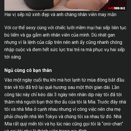
Hai vị sếp nữ xinh đẹp và anh chàng nhân viên may mắn
Với cơ thể sexy cùng với chiếc lưỡi mềm mại hai sếp liên tục
bú liếm và gạ gẫm anh nhân viên của mình. Dù nhát gan
nhưng vì là lệnh của cấp trên nên anh ấy cũng nhanh chóng
nhập cuộc và đem hết sức lực trai trẻ ra mà phục vụ hai sếp
tới sáng.
Ngủ cùng cô bạn thân
Vào một ngày cuối thu khi mà hơi lạnh từ mùa đông bắt đầu
tràn về tôi đã trở lại quê hương sau một thời gian dài. Lần
công tác này chỉ kéo dài 3 ngày nên nhân dịp này tôi đã tới
thăm nhà người bạn thời thơ ấu của tôi là Mia. Trước đây nhà
tôi và nhà Mia ở cạnh nhau nhưng vì công việc nên cha mẹ
phải chuyển nhà lên Tokyo và chúng tôi xa nhau từ đó. Nhà
Mia rất quý mến tôi và họ lúc nào cũng gọi tôi là “onii-chan”